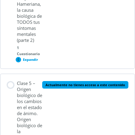
Hameriana,
la causa
Cuestionario 2.3
biológica de
TODOS tus
síntomas
mentales
(parte 2)
1
Cuestionario
Expandir
Contenido de la Lección
Clase 5 –
Actualmente no tienes acceso a este contenido
Origen
biológico de
los cambios
Cuestionario 2.4
en el estado
de ánimo.
Origen
biológico de
la