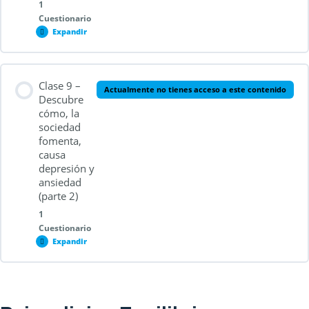
1
Cuestionario
Expandir
Contenido de la Lección
Clase 9 –
Actualmente no tienes acceso a este contenido
Descubre
cómo, la
sociedad
Cuestionario 2.8
fomenta,
causa
depresión y
ansiedad
(parte 2)
1
Cuestionario
Expandir
Contenido de la Lección