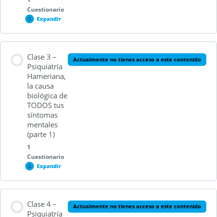
Cuestionario
Expandir
Contenido de la Lección
Clase 3 –
Actualmente no tienes acceso a este contenido
Psiquiatría
Hameriana,
la causa
Cuestionario 2.2
biológica de
TODOS tus
síntomas
mentales
(parte 1)
1
Cuestionario
Expandir
Contenido de la Lección
Clase 4 –
Actualmente no tienes acceso a este contenido
Psiquiatría