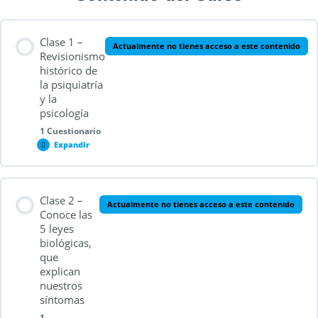
Clase 1 –
Actualmente no tienes acceso a este contenido
Revisionismo
histórico de
la psiquiatría
y la
psicología
1 Cuestionario
Expandir
Contenido de la Lección
Clase 2 –
Actualmente no tienes acceso a este contenido
Conoce las
5 leyes
biológicas,
Cuestionario 2.1
que
explican
nuestros
síntomas
1