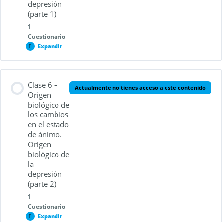
depresión
(parte 1)
1
Cuestionario
Expandir
Contenido de la Lección
Clase 6 –
Actualmente no tienes acceso a este contenido
Origen
biológico de
los cambios
Cuestionario 2.5
en el estado
de ánimo.
Origen
biológico de
la
depresión
(parte 2)
1
Cuestionario
Expandir