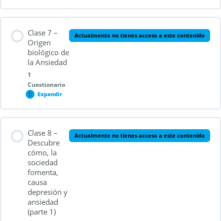
Contenido de la Lección
Clase 7 –
Actualmente no tienes acceso a este contenido
Origen
biológico de
la Ansiedad
Cuestionario 2.6
1
Cuestionario
Expandir
Contenido de la Lección
Clase 8 –
Actualmente no tienes acceso a este contenido
Descubre
cómo, la
sociedad
Cuestionario 2.7
fomenta,
causa
depresión y
ansiedad
(parte 1)