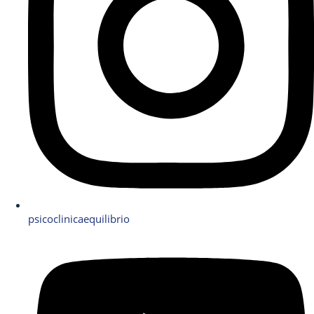
psicoclinicaequilibrio