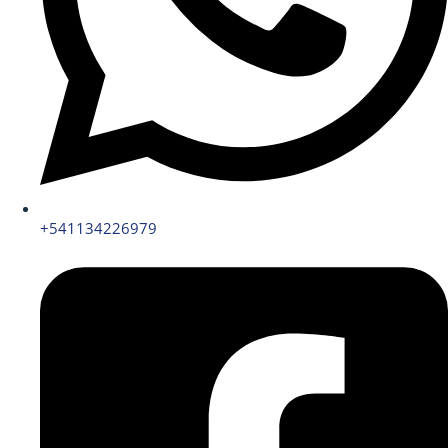
+541134226979