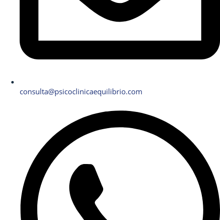
consulta@psicoclinicaequilibrio.com